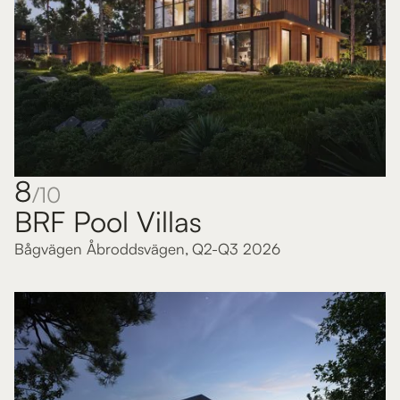
8
/10
BRF Pool Villas
Bågvägen Åbroddsvägen
,
Q2-Q3 2026