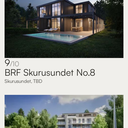
9
/10
BRF Skurusundet No.8
Skurusundet
,
TBD